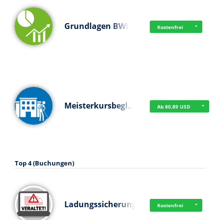
Grundlagen BWL
Kostenfrei
Meisterkursbegl…
Ab 80,89 USD
Top 4 (Buchungen)
Ladungssicherung
Kostenfrei