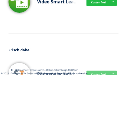
Video Smart Lea…
Kostenfrei
Frisch dabei
·
·
·
Datenschutz
·
Impressum
EU-Online-Schlichtungs-Plattform
·
Pädagogisch-did…
© 2016 - 2026 SupraTix GmbH oder Partnergesellschaften - Alle Rechte vorbehalten.
Kostenfrei
Mittelstand Dig…
Kostenfrei