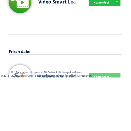
Video Smart Lea…
Kostenfrei
Frisch dabei
·
·
·
Datenschutz
·
Impressum
EU-Online-Schlichtungs-Plattform
·
Pädagogisch-did…
© 2016 - 2026 SupraTix GmbH oder Partnergesellschaften - Alle Rechte vorbehalten.
Kostenfrei
Mittelstand Dig…
Kostenfrei