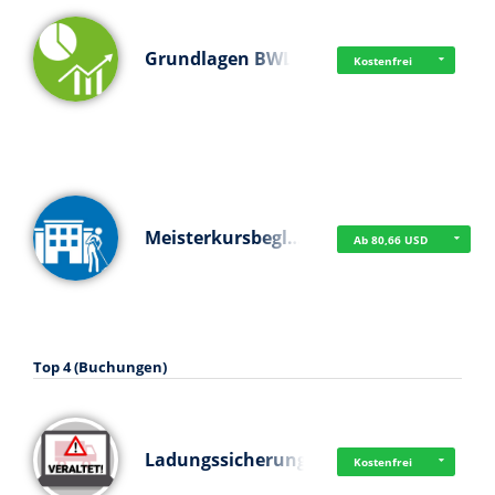
Grundlagen BWL
Kostenfrei
Meisterkursbegl…
Ab 80,66 USD
Top 4 (Buchungen)
Ladungssicherung
Kostenfrei