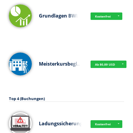
Grundlagen BWL
Kostenfrei
Meisterkursbegl…
Ab 80,89 USD
Top 4 (Buchungen)
Ladungssicherung
Kostenfrei