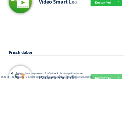
Video Smart Lea…
Kostenfrei
Frisch dabei
·
·
·
Datenschutz
·
Impressum
EU-Online-Schlichtungs-Plattform
·
Pädagogisch-did…
© 2016 - 2026 SupraTix GmbH oder Partnergesellschaften - Alle Rechte vorbehalten.
Kostenfrei
Mittelstand Dig…
Kostenfrei