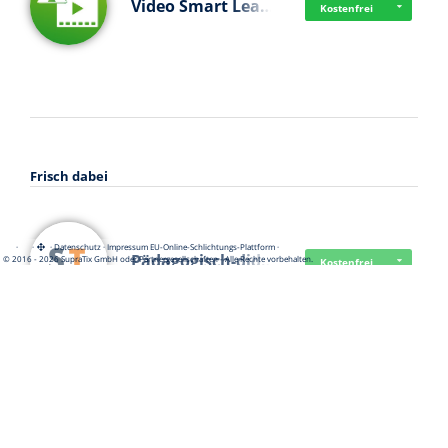
Video Smart Lea…
Kostenfrei
Frisch dabei
·
·
·
Datenschutz
·
Impressum
EU-Online-Schlichtungs-Plattform
·
Pädagogisch-did…
© 2016 - 2026 SupraTix GmbH oder Partnergesellschaften - Alle Rechte vorbehalten.
Kostenfrei
Mittelstand Dig…
Kostenfrei