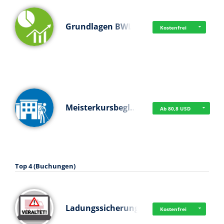
Grundlagen BWL
Kostenfrei
Meisterkursbegl…
Ab 80,8 USD
Top 4 (Buchungen)
Ladungssicherung
Kostenfrei