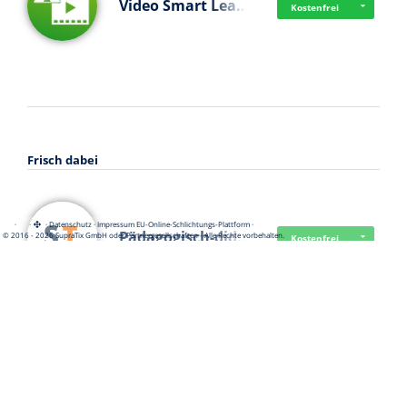
Video Smart Lea…
Kostenfrei
Frisch dabei
·
·
·
Datenschutz
·
Impressum
EU-Online-Schlichtungs-Plattform
·
Pädagogisch-did…
© 2016 - 2026 SupraTix GmbH oder Partnergesellschaften - Alle Rechte vorbehalten.
Kostenfrei
Mittelstand Dig…
Kostenfrei