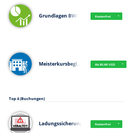
Grundlagen BWL
Kostenfrei
Meisterkursbegl…
Ab 80,66 USD
Top 4 (Buchungen)
Ladungssicherung
Kostenfrei