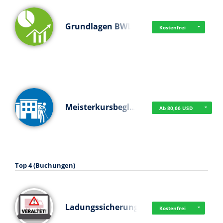
Grundlagen BWL
Kostenfrei
Meisterkursbegl…
Ab 80,66 USD
Top 4 (Buchungen)
Ladungssicherung
Kostenfrei