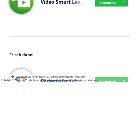
Video Smart Lea…
Kostenfrei
Frisch dabei
·
·
·
Datenschutz
·
Impressum
EU-Online-Schlichtungs-Plattform
·
Pädagogisch-did…
© 2016 - 2026 SupraTix GmbH oder Partnergesellschaften - Alle Rechte vorbehalten.
Kostenfrei
Mittelstand Dig…
Kostenfrei