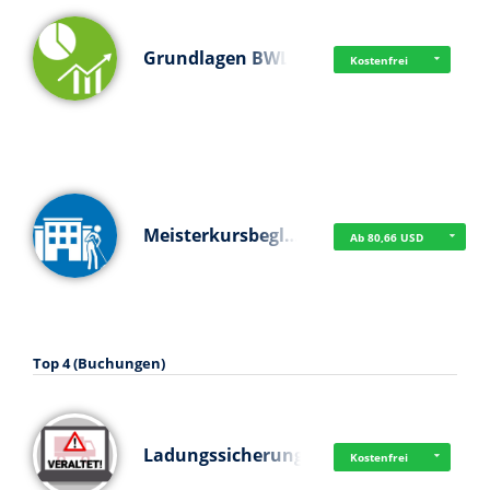
Grundlagen BWL
Kostenfrei
Meisterkursbegl…
Ab 80,66 USD
Top 4 (Buchungen)
Ladungssicherung
Kostenfrei