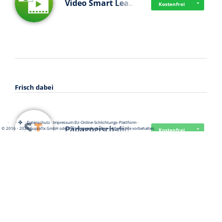
Video Smart Lea…
Kostenfrei
Frisch dabei
·
·
·
Datenschutz
·
Impressum
EU-Online-Schlichtungs-Plattform
·
Pädagogisch-did…
© 2016 - 2026 SupraTix GmbH oder Partnergesellschaften - Alle Rechte vorbehalten.
Kostenfrei
Mittelstand Dig…
Kostenfrei