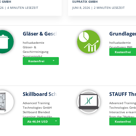
SUPRATIX GMBH
X GMBH
JUNI 8, 2026 | 2 MINUTEN LESEZEIT
2026 | 4 MINUTEN LESEZEIT
Gläser & Geschi…
Grundlage
holluakademie
holluakademie
Gläser- &
Grundlagen BWL
Geschirrreinigung
Kostenfrei
Servicemodul
Kostenfrei
Skillboard Schl…
STAUFF Th
Advanced Training
Advanced Trainin
Technologies GmbH
Technologies Gm
Skillboard Blended
Interactive e-lear
Learning: Hydrauliks…
from the "Hydrau
Ab 46,04 USD
Kostenfrei