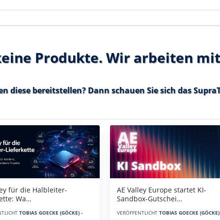
 keine Produkte. Wir arbeiten mi
en diese bereitstellen? Dann schauen Sie sich das
SupraT
AE Valley Europe startet KI-
ey für die Halbleiter-
Sandbox-Gutschei…
kette: Wa…
VERÖFFENTLICHT
TOBIAS GOECKE (GÖCKE) 
NTLICHT
TOBIAS GOECKE (GÖCKE) -