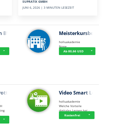
SUPRATIX GMBH
JUNI 6, 2026 | 3 MINUTEN LESEZEIT
n BWL
Meisterkursbegl…
holluakademie
None
Ab 80,66 USD
rottle…
Video Smart Lea…
g
holluakademie
bH
Welche Vorteile
ning
digitales Lernen hat - …
…
Kostenfrei