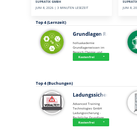
SUPRATI
SUPRATIX GMBH
JUNI 8, 
JUNI 8, 2026 | 3 MINUTEN LESEZEIT
Top 4 (Lernzeit)
Grundlagen Rein…
holluakademie
Grundlagenwissen im
Bereich Chemie und …
Kostenfrei
Top 4 (Buchungen)
Ladungssicherung
Advanced Training
Technologies GmbH
Ladungssicherung -
Rechtliche Grundlage…
Kostenfrei