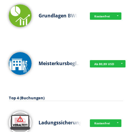
Grundlagen BWL
Kostenfrei
Meisterkursbegl…
Ab 80,89 USD
Top 4 (Buchungen)
Ladungssicherung
Kostenfrei