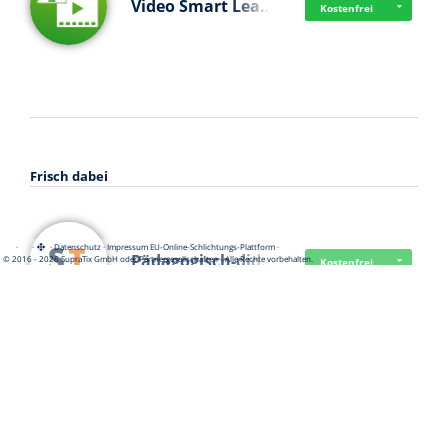
Video Smart Lea…
Kostenfrei
Frisch dabei
·
·
·
Datenschutz
·
Impressum
EU-Online-Schlichtungs-Plattform
·
Pädagogisch-did…
© 2016 - 2026 SupraTix GmbH oder Partnergesellschaften - Alle Rechte vorbehalten.
Kostenfrei
Mittelstand Dig…
Kostenfrei