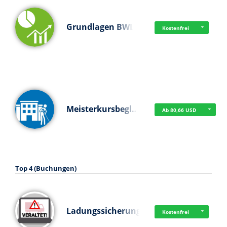
Grundlagen BWL
Kostenfrei
Meisterkursbegl…
Ab 80,66 USD
Top 4 (Buchungen)
Ladungssicherung
Kostenfrei