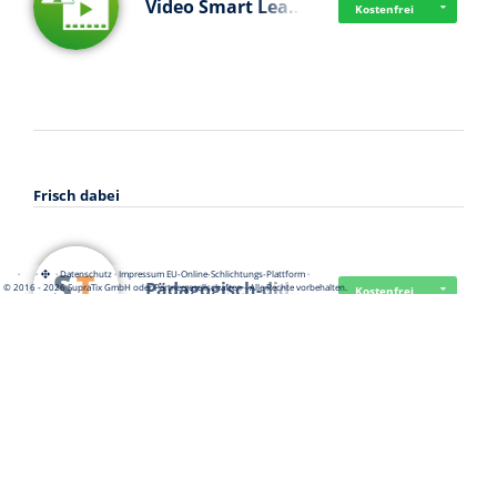
Video Smart Lea…
Kostenfrei
Frisch dabei
·
·
·
Datenschutz
·
Impressum
EU-Online-Schlichtungs-Plattform
·
Pädagogisch-did…
© 2016 - 2026 SupraTix GmbH oder Partnergesellschaften - Alle Rechte vorbehalten.
Kostenfrei
Mittelstand Dig…
Kostenfrei