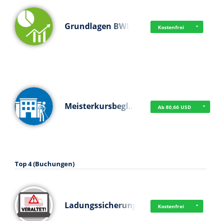
Grundlagen BWL
Kostenfrei
Meisterkursbegl…
Ab 80,66 USD
Top 4 (Buchungen)
Ladungssicherung
Kostenfrei