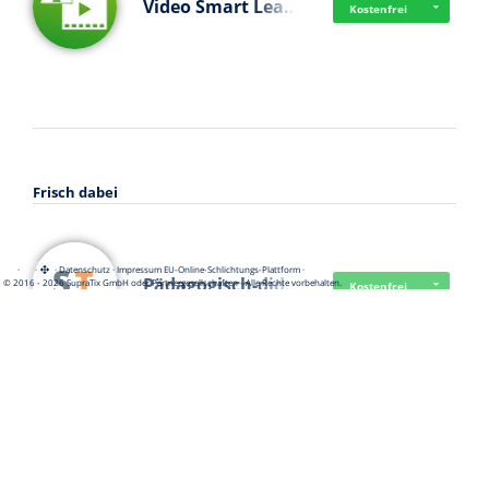
Video Smart Lea…
Kostenfrei
Frisch dabei
·
·
·
Datenschutz
·
Impressum
EU-Online-Schlichtungs-Plattform
·
Pädagogisch-did…
© 2016 - 2026 SupraTix GmbH oder Partnergesellschaften - Alle Rechte vorbehalten.
Kostenfrei
Mittelstand Dig…
Kostenfrei