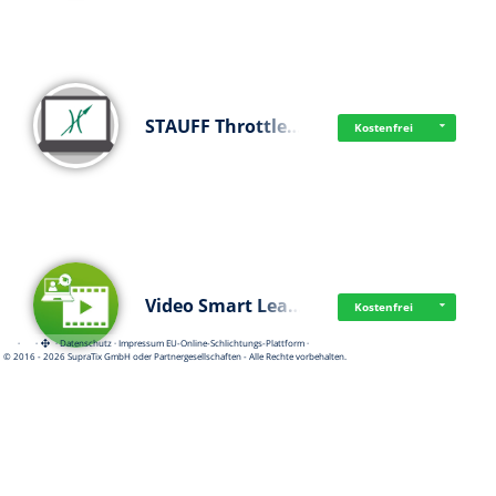
STAUFF Throttle…
Kostenfrei
Video Smart Lea…
Kostenfrei
·
·
·
Datenschutz
·
Impressum
EU-Online-Schlichtungs-Plattform
·
© 2016 - 2026 SupraTix GmbH oder Partnergesellschaften - Alle Rechte vorbehalten.
Frisch dabei