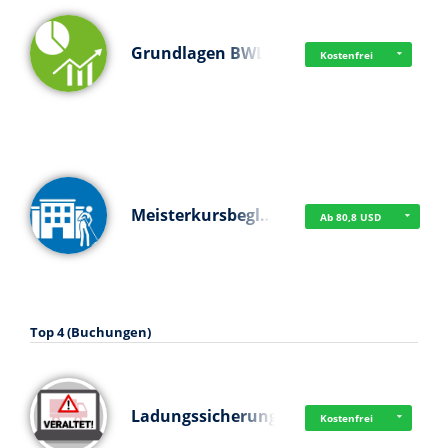
Grundlagen BWL
Kostenfrei
Meisterkursbegl…
Ab 80,8 USD
Top 4 (Buchungen)
Ladungssicherung
Kostenfrei