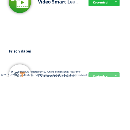
Video Smart Lea…
Kostenfrei
Frisch dabei
·
·
·
Datenschutz
·
Impressum
EU-Online-Schlichtungs-Plattform
·
Pädagogisch-did…
© 2016 - 2026 SupraTix GmbH oder Partnergesellschaften - Alle Rechte vorbehalten.
Kostenfrei
Mittelstand Dig…
Kostenfrei