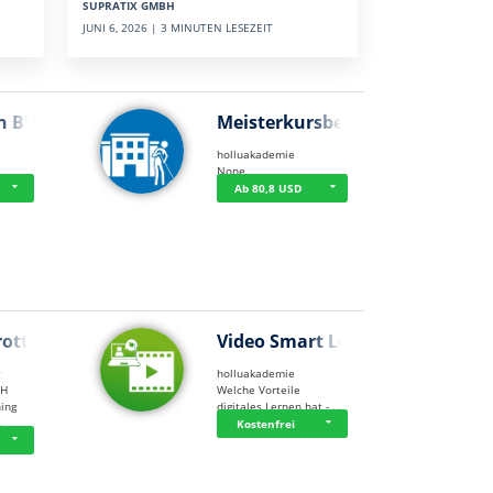
SUPRATIX GMBH
JUNI 6, 2026 | 3 MINUTEN LESEZEIT
n BWL
Meisterkursbegl…
holluakademie
None
Ab 80,8 USD
rottle…
Video Smart Lea…
g
holluakademie
bH
Welche Vorteile
ning
digitales Lernen hat - …
…
Kostenfrei