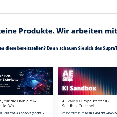
 keine Produkte. Wir arbeiten mi
en diese bereitstellen? Dann schauen Sie sich das
SupraT
AE Valley Europe startet KI-
ey für die Halbleiter-
Sandbox-Gutschei…
kette: Wa…
VERÖFFENTLICHT
TOBIAS GOECKE (GÖCKE) 
NTLICHT
TOBIAS GOECKE (GÖCKE) -