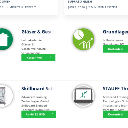
SUPRATIX GMBH
X GMBH
JUNI 8, 2026 | 2 MINUTEN LESEZEIT
2026 | 4 MINUTEN LESEZEIT
Gläser & Geschi…
Grundlage
holluakademie
holluakademie
Gläser- &
Grundlagen BWL
Geschirrreinigung
Kostenfrei
Servicemodul
Kostenfrei
Skillboard Schl…
STAUFF Th
Advanced Training
Advanced Trainin
Technologies GmbH
Technologies Gm
Skillboard Blended
Interactive e-lear
Learning: Hydrauliks…
from the "Hydrau
Ab 46,12 USD
Kostenfrei