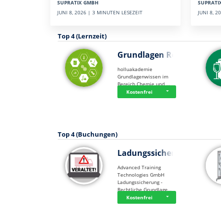
SUPRATI
SUPRATIX GMBH
JUNI 8, 
JUNI 8, 2026 | 3 MINUTEN LESEZEIT
Top 4 (Lernzeit)
Grundlagen Rein…
holluakademie
Grundlagenwissen im
Bereich Chemie und …
Kostenfrei
Top 4 (Buchungen)
Ladungssicherung
Advanced Training
Technologies GmbH
Ladungssicherung -
Rechtliche Grundlage…
Kostenfrei