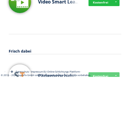
Video Smart Lea…
Kostenfrei
Frisch dabei
·
·
·
Datenschutz
·
Impressum
EU-Online-Schlichtungs-Plattform
·
Pädagogisch-did…
© 2016 - 2026 SupraTix GmbH oder Partnergesellschaften - Alle Rechte vorbehalten.
Kostenfrei
Mittelstand Dig…
Kostenfrei