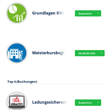
Grundlagen BWL
Kostenfrei
Meisterkursbegl…
Ab 80,89 USD
Top 4 (Buchungen)
Ladungssicherung
Kostenfrei