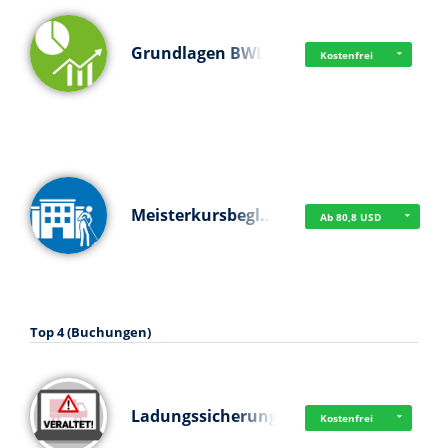
Grundlagen BWL
Kostenfrei
Meisterkursbegl…
Ab 80,8 USD
Top 4 (Buchungen)
Ladungssicherung
Kostenfrei