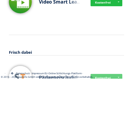
Video Smart Lea…
Kostenfrei
Frisch dabei
·
·
·
Datenschutz
·
Impressum
EU-Online-Schlichtungs-Plattform
·
Pädagogisch-did…
© 2016 - 2026 SupraTix GmbH oder Partnergesellschaften - Alle Rechte vorbehalten.
Kostenfrei
Mittelstand Dig…
Kostenfrei