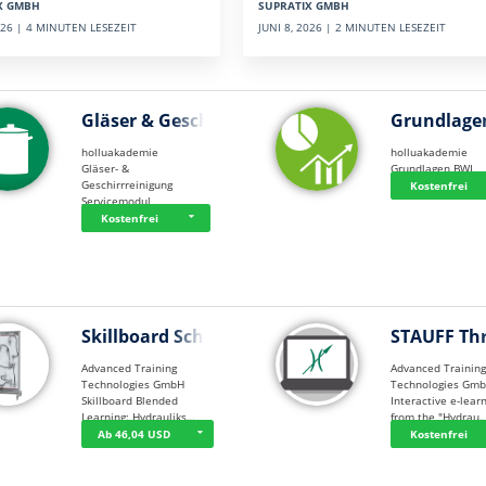
SUPRATIX GMBH
X GMBH
JUNI 8, 2026 | 2 MINUTEN LESEZEIT
2026 | 4 MINUTEN LESEZEIT
Gläser & Geschi…
Grundlage
holluakademie
holluakademie
Gläser- &
Grundlagen BWL
Geschirrreinigung
Kostenfrei
Servicemodul
Kostenfrei
Skillboard Schl…
STAUFF Th
Advanced Training
Advanced Trainin
Technologies GmbH
Technologies Gm
Skillboard Blended
Interactive e-lear
Learning: Hydrauliks…
from the "Hydrau
Ab 46,04 USD
Kostenfrei