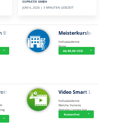
SUPRATIX GMBH
JUNI 6, 2026 | 3 MINUTEN LESEZEIT
n BWL
Meisterkursbegl…
holluakademie
None
Ab 80,66 USD
rottle…
Video Smart Lea…
g
holluakademie
bH
Welche Vorteile
ning
digitales Lernen hat - …
…
Kostenfrei