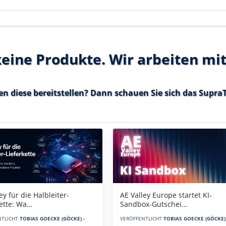
 keine Produkte. Wir arbeiten mi
en diese bereitstellen? Dann schauen Sie sich das
SupraT
AE Valley Europe startet KI-
ey für die Halbleiter-
Sandbox-Gutschei…
kette: Wa…
VERÖFFENTLICHT
TOBIAS GOECKE (GÖCKE) 
NTLICHT
TOBIAS GOECKE (GÖCKE) -