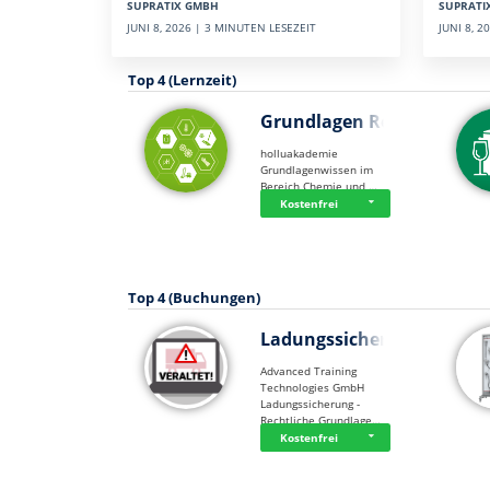
SUPRATI
SUPRATIX GMBH
JUNI 8, 
JUNI 8, 2026 | 3 MINUTEN LESEZEIT
Top 4 (Lernzeit)
Grundlagen Rein…
holluakademie
Grundlagenwissen im
Bereich Chemie und …
Kostenfrei
Top 4 (Buchungen)
Ladungssicherung
Advanced Training
Technologies GmbH
Ladungssicherung -
Rechtliche Grundlage…
Kostenfrei