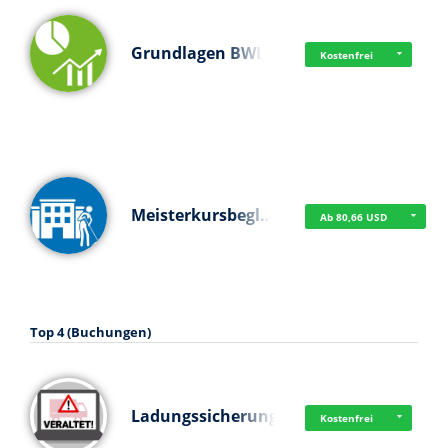
Grundlagen BWL
Kostenfrei
Meisterkursbegl…
Ab 80,66 USD
Top 4 (Buchungen)
Ladungssicherung
Kostenfrei