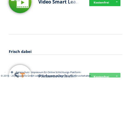
Video Smart Lea…
Kostenfrei
Frisch dabei
·
·
·
Datenschutz
·
Impressum
EU-Online-Schlichtungs-Plattform
·
Pädagogisch-did…
© 2016 - 2026 SupraTix GmbH oder Partnergesellschaften - Alle Rechte vorbehalten.
Kostenfrei
Mittelstand Dig…
Kostenfrei