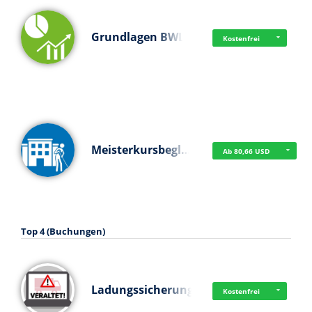
Grundlagen BWL
Kostenfrei
Meisterkursbegl…
Ab 80,66 USD
Top 4 (Buchungen)
Ladungssicherung
Kostenfrei