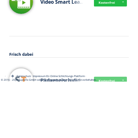
Video Smart Lea…
Kostenfrei
Frisch dabei
·
·
·
Datenschutz
·
Impressum
EU-Online-Schlichtungs-Plattform
·
Pädagogisch-did…
© 2016 - 2026 SupraTix GmbH oder Partnergesellschaften - Alle Rechte vorbehalten.
Kostenfrei
Mittelstand Dig…
Kostenfrei