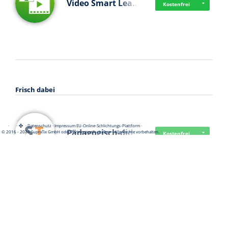
Video Smart Lea…
Kostenfrei
Frisch dabei
·
·
·
Datenschutz
·
Impressum
EU-Online-Schlichtungs-Plattform
·
Pädagogisch-did…
© 2016 - 2026 SupraTix GmbH oder Partnergesellschaften - Alle Rechte vorbehalten.
Kostenfrei
Mittelstand Dig…
Kostenfrei