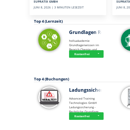
SUPRATI
SUPRATIX GMBH
JUNI 8, 
JUNI 8, 2026 | 3 MINUTEN LESEZEIT
Top 4 (Lernzeit)
Grundlagen Rein…
holluakademie
Grundlagenwissen im
Bereich Chemie und …
Kostenfrei
Top 4 (Buchungen)
Ladungssicherung
Advanced Training
Technologies GmbH
Ladungssicherung -
Rechtliche Grundlage…
Kostenfrei