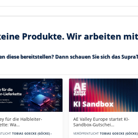
 keine Produkte. Wir arbeiten mi
en diese bereitstellen? Dann schauen Sie sich das
SupraT
AE Valley Europe startet KI-
ey für die Halbleiter-
Sandbox-Gutschei…
kette: Wa…
VERÖFFENTLICHT
TOBIAS GOECKE (GÖCKE) 
NTLICHT
TOBIAS GOECKE (GÖCKE) -