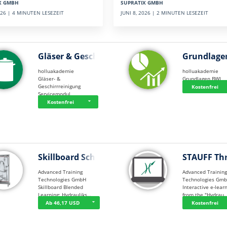
SUPRATIX GMBH
X GMBH
JUNI 8, 2026 | 2 MINUTEN LESEZEIT
2026 | 4 MINUTEN LESEZEIT
Gläser & Geschi…
Grundlage
holluakademie
holluakademie
Gläser- &
Grundlagen BWL
Geschirrreinigung
Kostenfrei
Servicemodul
Kostenfrei
Skillboard Schl…
STAUFF Th
Advanced Training
Advanced Trainin
Technologies GmbH
Technologies Gm
Skillboard Blended
Interactive e-lear
Learning: Hydrauliks…
from the "Hydrau
Ab 46,17 USD
Kostenfrei