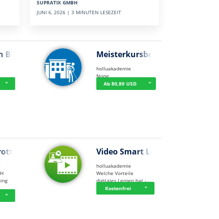
SUPRATIX GMBH
JUNI 6, 2026 | 3 MINUTEN LESEZEIT
n BWL
Meisterkursbegl…
holluakademie
None
Ab 80,89 USD
rottle…
Video Smart Lea…
g
holluakademie
bH
Welche Vorteile
ning
digitales Lernen hat - …
…
Kostenfrei