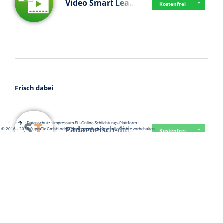
Video Smart Lea…
Kostenfrei
Frisch dabei
·
·
·
Datenschutz
·
Impressum
EU-Online-Schlichtungs-Plattform
·
Pädagogisch-did…
© 2016 - 2026 SupraTix GmbH oder Partnergesellschaften - Alle Rechte vorbehalten.
Kostenfrei
Mittelstand Dig…
Kostenfrei