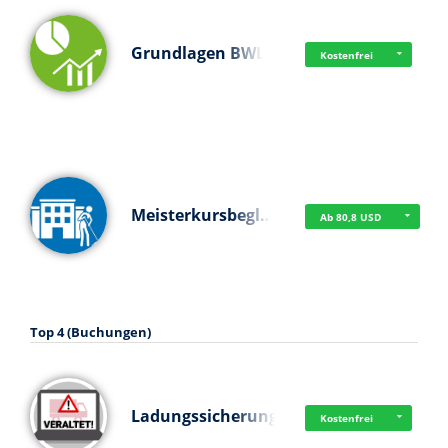
Grundlagen BWL
Kostenfrei
Meisterkursbegl…
Ab 80,8 USD
Top 4 (Buchungen)
Ladungssicherung
Kostenfrei