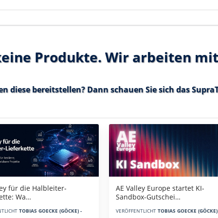
 keine Produkte. Wir arbeiten mi
en diese bereitstellen? Dann schauen Sie sich das
SupraT
AE Valley Europe startet KI-
ey für die Halbleiter-
Sandbox-Gutschei…
kette: Wa…
VERÖFFENTLICHT
TOBIAS GOECKE (GÖCKE) 
NTLICHT
TOBIAS GOECKE (GÖCKE) -