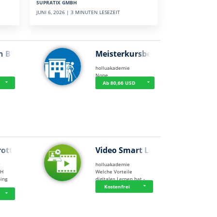
SUPRATIX GMBH
JUNI 6, 2026 | 3 MINUTEN LESEZEIT
n BWL
Meisterkursbegl…
holluakademie
None
Ab 80,66 USD
rottle…
Video Smart Lea…
g
holluakademie
bH
Welche Vorteile
ning
digitales Lernen hat - …
…
Kostenfrei