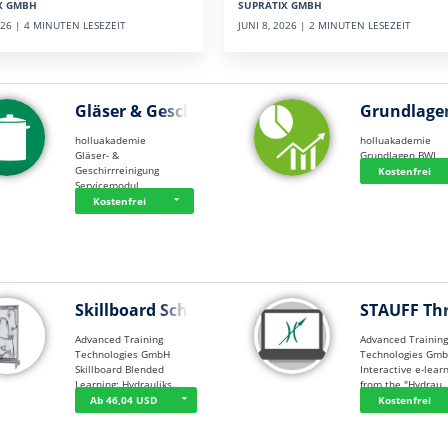
SUPRATIX GMBH
X GMBH
JUNI 8, 2026 | 2 MINUTEN LESEZEIT
2026 | 4 MINUTEN LESEZEIT
Gläser & Geschi…
Grundlage
holluakademie
holluakademie
Gläser- &
Grundlagen BWL
Geschirrreinigung
Kostenfrei
Servicemodul
Kostenfrei
Skillboard Schl…
STAUFF Th
Advanced Training
Advanced Trainin
Technologies GmbH
Technologies Gm
Skillboard Blended
Interactive e-lear
Learning: Hydrauliks…
from the "Hydrau
Ab 46,04 USD
Kostenfrei