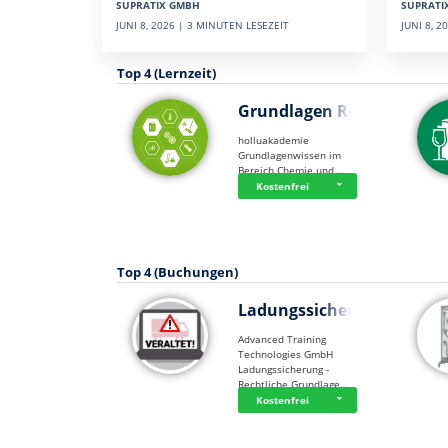
SUPRATI
SUPRATIX GMBH
JUNI 8, 
JUNI 8, 2026 | 3 MINUTEN LESEZEIT
Top 4 (Lernzeit)
Grundlagen Rein…
holluakademie
Grundlagenwissen im
Bereich Chemie und …
Kostenfrei
Top 4 (Buchungen)
Ladungssicherung
Advanced Training
Technologies GmbH
Ladungssicherung -
Rechtliche Grundlage…
Kostenfrei