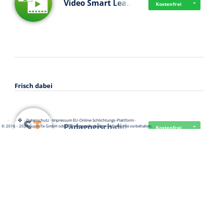
Video Smart Lea…
Kostenfrei
Frisch dabei
·
·
·
Datenschutz
·
Impressum
EU-Online-Schlichtungs-Plattform
·
Pädagogisch-did…
© 2016 - 2026 SupraTix GmbH oder Partnergesellschaften - Alle Rechte vorbehalten.
Kostenfrei
Mittelstand Dig…
Kostenfrei