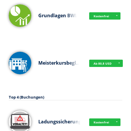
Grundlagen BWL
Kostenfrei
Meisterkursbegl…
Ab 80,8 USD
Top 4 (Buchungen)
Ladungssicherung
Kostenfrei