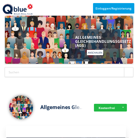
Einloggen/Registrierung
ALLGEMEINES
GLEICHBEHANDLUNGSGESETZ
(AGG)
ANSCHAUEN
Allgemeines Gle…
Kostenfrei
Aktuelles