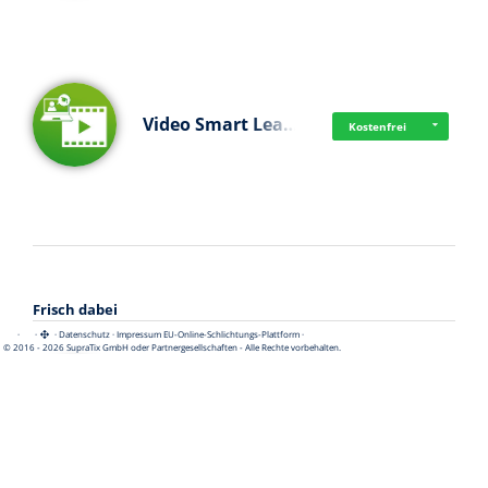
Video Smart Lea…
Kostenfrei
Frisch dabei
·
·
·
Datenschutz
·
Impressum
EU-Online-Schlichtungs-Plattform
·
© 2016 - 2026 SupraTix GmbH oder Partnergesellschaften - Alle Rechte vorbehalten.
Pädagogisch-did…
Kostenfrei