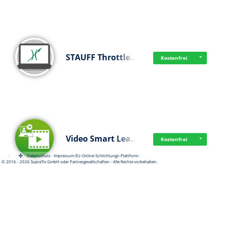
STAUFF Throttle…
Kostenfrei
Video Smart Lea…
Kostenfrei
·
·
·
Datenschutz
·
Impressum
EU-Online-Schlichtungs-Plattform
·
© 2016 - 2026 SupraTix GmbH oder Partnergesellschaften - Alle Rechte vorbehalten.
Frisch dabei