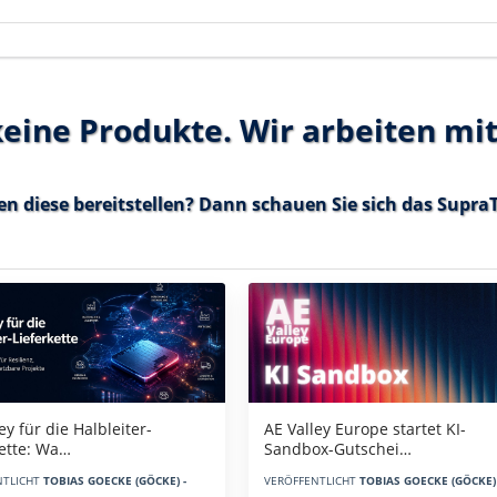
 keine Produkte. Wir arbeiten mi
en diese bereitstellen? Dann schauen Sie sich das
SupraT
AE Valley Europe startet KI-
ey für die Halbleiter-
Sandbox-Gutschei…
kette: Wa…
VERÖFFENTLICHT
TOBIAS GOECKE (GÖCKE) 
NTLICHT
TOBIAS GOECKE (GÖCKE) -