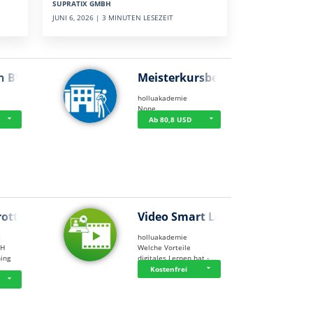
SUPRATIX GMBH
JUNI 6, 2026 | 3 MINUTEN LESEZEIT
n BWL
Meisterkursbegl…
holluakademie
None
Ab 80,8 USD
rottle…
Video Smart Lea…
g
holluakademie
bH
Welche Vorteile
ning
digitales Lernen hat - …
…
Kostenfrei