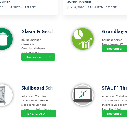
SUPRATIX GMBH
X GMBH
JUNI 8, 2026 | 2 MINUTEN LESEZEIT
2026 | 4 MINUTEN LESEZEIT
Gläser & Geschi…
Grundlage
holluakademie
holluakademie
Gläser- &
Grundlagen BWL
Geschirrreinigung
Kostenfrei
Servicemodul
Kostenfrei
Skillboard Schl…
STAUFF Th
Advanced Training
Advanced Trainin
Technologies GmbH
Technologies Gm
Skillboard Blended
Interactive e-lear
Learning: Hydrauliks…
from the "Hydrau
Ab 46,12 USD
Kostenfrei