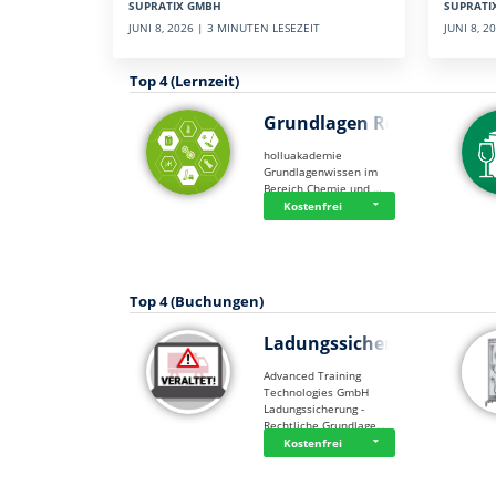
SUPRATI
SUPRATIX GMBH
JUNI 8, 
JUNI 8, 2026 | 3 MINUTEN LESEZEIT
Top 4 (Lernzeit)
Grundlagen Rein…
holluakademie
Grundlagenwissen im
Bereich Chemie und …
Kostenfrei
Top 4 (Buchungen)
Ladungssicherung
Advanced Training
Technologies GmbH
Ladungssicherung -
Rechtliche Grundlage…
Kostenfrei